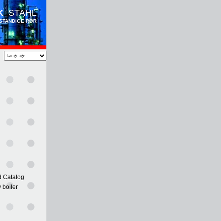
K
STAHL
STANDIGE RØR
 Catalog
 boiler