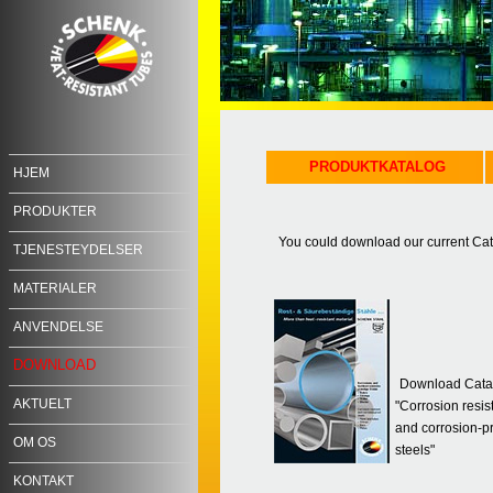
PRODUKTKATALOG
HJEM
PRODUKTER
You could download our current Cat
TJENESTEYDELSER
MATERIALER
ANVENDELSE
DOWNLOAD
Download Cata
AKTUELT
"Corrosion resis
and corrosion-p
OM OS
steels"
KONTAKT