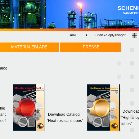
SCHEN
VARMEBE
•
E-mail
Juridiske oplysninger
MATERIALEBLADE
PRESSE
alog:
log
Download
tant
Download Catalog
"High alloy
roof
"Heat-resistant tubes"
tubes"